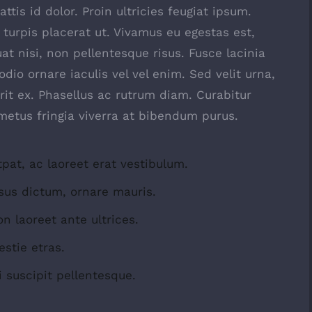
ttis id dolor. Proin ultricies feugiat ipsum.
 turpis placerat ut. Vivamus eu egestas est,
t nisi, non pellentesque risus. Fusce lacinia
io ornare iaculis vel vel enim. Sed velit urna,
t ex. Phasellus ac rutrum diam. Curabitur
metus fringia viverra at bibendum purus.
tpat, ac laoreet erat vestibulum.
sus dictum, ornare mauris.
n laoreet ante ultrices.
stie etras.
 suscipit pellentesque.