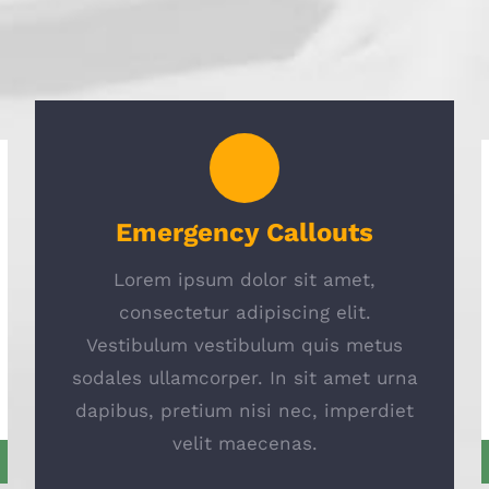
Emergency Callouts
Lorem ipsum dolor sit amet,
consectetur adipiscing elit.
Vestibulum vestibulum quis metus
sodales ullamcorper. In sit amet urna
dapibus, pretium nisi nec, imperdiet
velit maecenas.