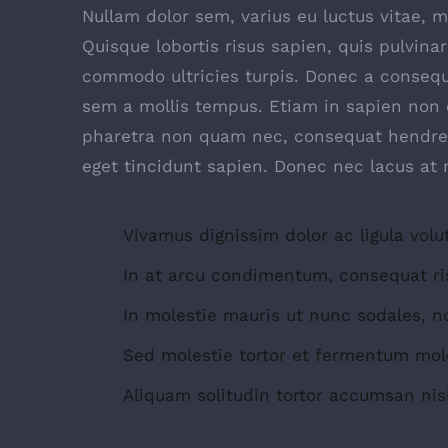
Nullam dolor sem, varius eu luctus vitae, ma
Quisque lobortis risus sapien, quis pulvinar
commodo ultricies turpis. Donec a consequa
sem a mollis tempus. Etiam in sapien non od
pharetra non quam nec, consequat hendreri
eget tincidunt sapien. Donec nec lacus at 
Vivamus dignissim dolor ac ligula volu
In at arcu condimentum, consequat ri
In molestie mauris ut nunc sodales, no
Sed molestie tortor et fermentum mole
Aliquam solitudin tortor accumsan nisi