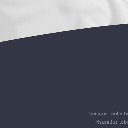
Quisque molestie
Phasellus lob