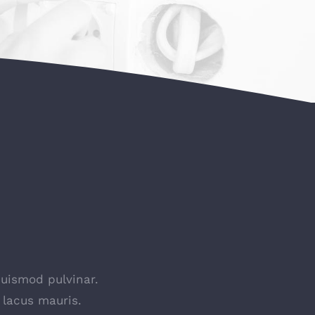
euismod pulvinar.
 lacus mauris.