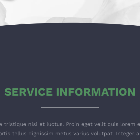
SERVICE INFORMATION
 tristique nisi et luctus. Proin eget velit quis lorem 
ortis tellus dignissim metus varius volutpat. Integer a